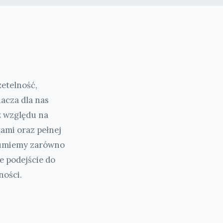
etelność,
acza dla nas
z względu na
tami oraz pełnej
ozumiemy zarówno
e podejście do
ności.