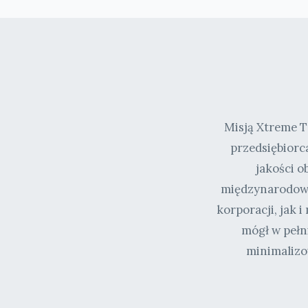
Misją Xtreme T
przedsiębiorc
jakości o
międzynarodowy 
korporacji, jak 
mógł w pełni
minimalizo