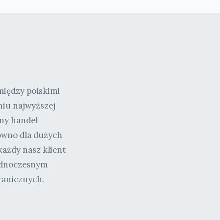
między polskimi
niu najwyższej
wny handel
równo dla dużych
każdy nasz klient
 jednoczesnym
ranicznych.