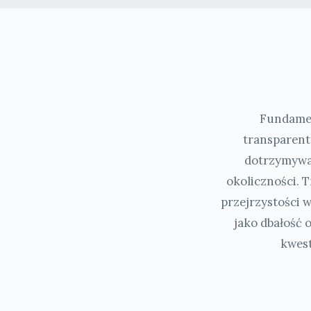
Fundamen
transparent
dotrzymywan
okoliczności. T
przejrzystości 
jako dbałość 
kwest