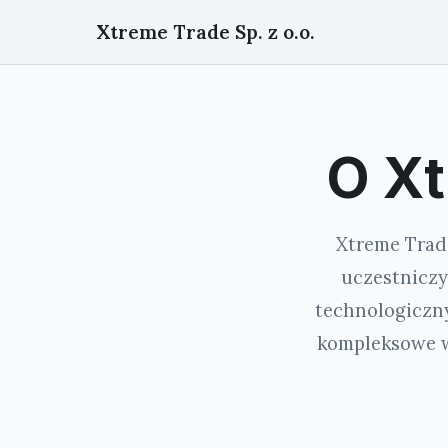
Xtreme Trade Sp. z o.o.
O Xt
Xtreme Trade
uczestniczy
technologiczny
kompleksowe w