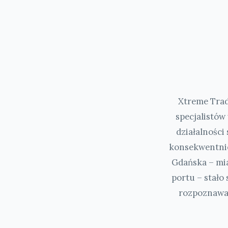
Xtreme Trad
specjalistów
działalności
konsekwentnie
Gdańska – mia
portu – stało
rozpoznawal