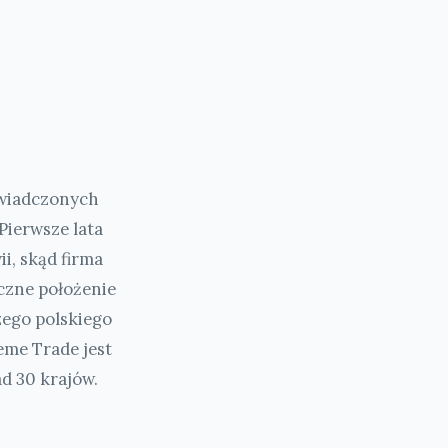
świadczonych
Pierwsze lata
i, skąd firma
czne położenie
zego polskiego
eme Trade jest
d 30 krajów.