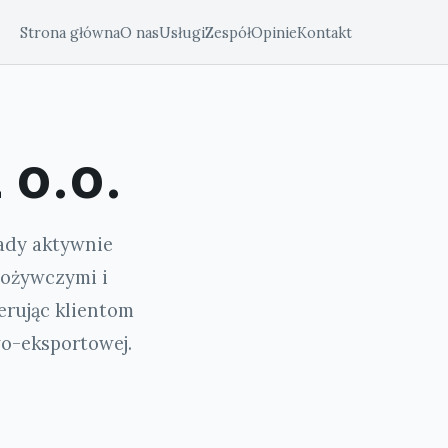
Strona główna
O nas
Usługi
Zespół
Opinie
Kontakt
 o.o.
kady aktywnie
pożywczymi i
erując klientom
o-eksportowej.