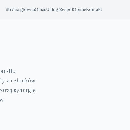
Strona główna
O nas
Usługi
Zespół
Opinie
Kontakt
handlu
dy z członków
worzą synergię
w.