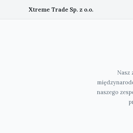
Xtreme Trade Sp. z o.o.
Nasz 
międzynarodo
naszego zespo
p